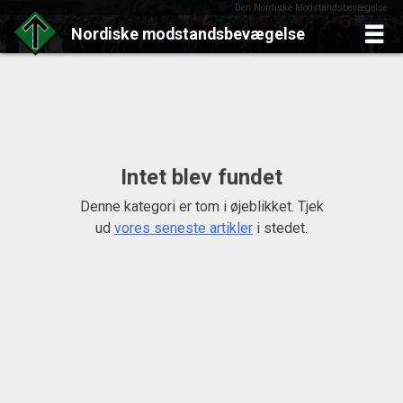
Den Nordiske Modstandsbevægelse
Nordiske
modstandsbevægelse
Skip
to
content
Intet blev fundet
Denne kategori er tom i øjeblikket. Tjek
ud
vores seneste artikler
i stedet.