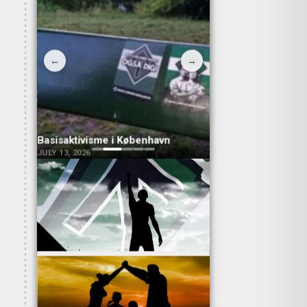
←
→
Basisaktivisme i København
Banner i Haslev
JULY 13, 2026
JULY 13, 2026