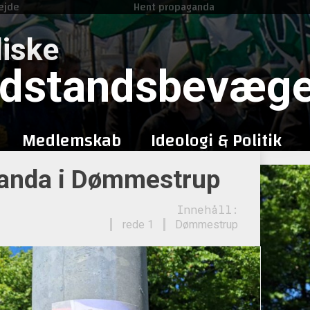
ejde
Hent propaganda
Skip
to
iske
content
dstandsbevæge
Medlemskab
Ideologi & Politik
anda i Dømmestrup
Innehåll:
rede 1
Dømmestrup