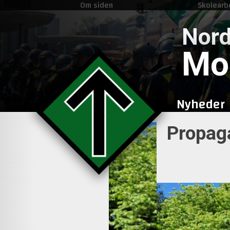
Om siden
Skolearb
Nord
Mo
Nyheder
Propag