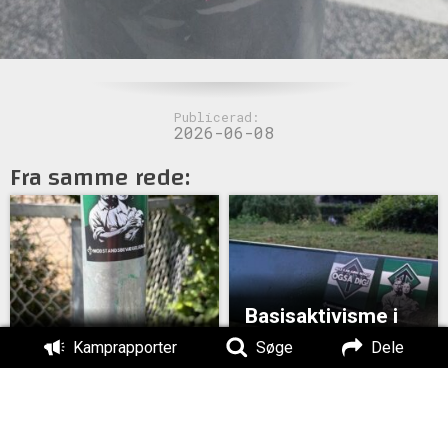
Publicerad:
2026-06-08
Fra samme rede:
Basisaktivisme i
København
Aktivisme i Jægersborg
Kamprapporter
Søge
Dele