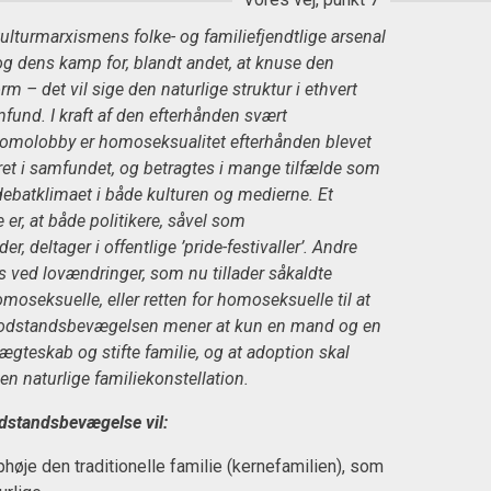
kulturmarxismens folke- og familiefjendtlige arsenal
g dens kamp for, blandt andet, at knuse den
m – det vil sige den naturlige struktur i ethvert
fund. I kraft af den efterhånden svært
homolobby er homoseksualitet efterhånden blevet
eret i samfundet, og betragtes i mange tilfælde som
 debatklimaet i både kulturen og medierne. Et
er, at både politikere, såvel som
r, deltager i offentlige ’pride-festivaller’. Andre
 ved lovændringer, som nu tillader såkaldte
moseksuelle, eller retten for homoseksuelle til at
Modstandsbevægelsen mener at kun en mand og en
ægteskab og stifte familie, og at adoption skal
en naturlige familiekonstellation.
standsbevægelse vil:
øje den traditionelle familie (kernefamilien), som