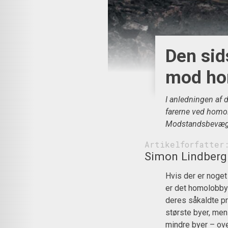
Den sid
mod ho
I anledningen af 
farerne ved hom
Modstandsbevægel
Artikelforfatter
Simon Lindberg
Hvis der er noget
er det homolobbye
deres såkaldte pri
største byer, men
mindre byer – ove