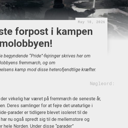
May 18, 2026
ste forpost i kampen
molobbyen!
de begyndende “Pride”-fejringer skrives her om
olobbyens fremmarch, og om
sens kamp mod disse heterofjendtlige kræfter.
:
Nøgleord:
 der virkelig har været på fremmarch de seneste år,
n. Deres samlinger for at fejre det unaturlige i
de-parader er tidligere blevet isoleret til de
 har nu også spredt sig til de mellemstore og
r hele Norden. Under disse “parader”