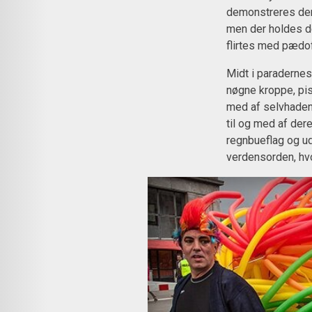
demonstreres der
men der holdes de
flirtes med pædof
Midt i paradernes
nøgne kroppe, pis
med af selvhadend
til og med af der
regnbueflag og u
verdensorden, hvo