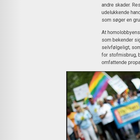
andre skader. Resu
udelukkende hand
som søger en gr
At homolobbyens p
som bekender sig 
selvfølgeligt, so
for stofmisbrug, 
omfattende propag