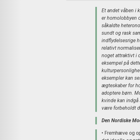
Et andet våben i 
er homolobbyen o
såkaldte heteronor
sundt og rask sam
indflydelsesrige 
relativt normalis
noget attraktivt i
eksempel på dette 
kulturpersonlighede
eksempler kan ses
ægteskaber for ho
adoptere børn. 
kvinde kan indgå 
være forbeholdt d
Den Nordiske Mod
• Fremhæve og oph