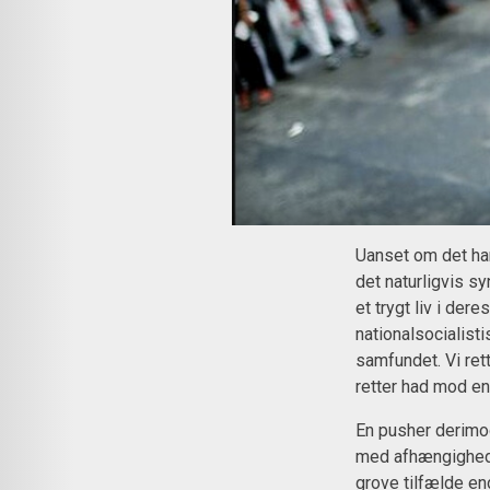
Uanset om det han
det naturligvis sy
et trygt liv i dere
nationalsocialisti
samfundet. Vi ret
retter had mod e
En pusher derimo
med afhængighedss
grove tilfælde e