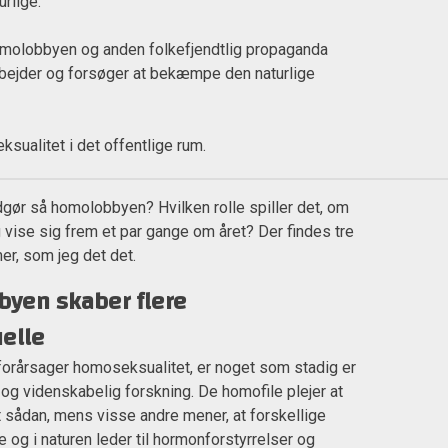
urlige.
homolobbyen og anden folkefjendtlig propaganda
bejder og forsøger at bekæmpe den naturlige
sualitet i det offentlige rum.
dgør så homolobbyen? Hvilken rolle spiller det, om
vise sig frem et par gange om året? Der findes tre
r, som jeg det det.
byen skaber flere
elle
forårsager homoseksualitet, er noget som stadig er
og videnskabelig forskning. De homofile plejer at
dt sådan, mens visse andre mener, at forskellige
e og i naturen leder til hormonforstyrrelser og