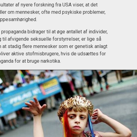
ltater af nyere forskning fra USA viser, at det
ler om mennesker, ofte med psykiske problemer,
uppesamhørighed.
ropaganda bidrager til at øge antallet af individer,
til afvigende seksuelle forstyrrelser, er lige så
m at stadig flere mennesker som er genetisk anlagt
bliver aktive stofmisbrugere, hvis de udsættes for
anda for at bruge narkotika.