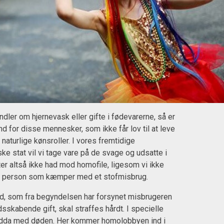
dler om hjernevask eller gifte i fødevarerne, så er
nd for disse mennesker, som ikke får lov til at leve
s naturlige kønsroller. I vores fremtidige
ske stat vil vi tage vare på de svage og udsatte i
ter altså ikke had mod homofile, ligesom vi ikke
n person som kæmper med et stofmisbrug.
d, som fra begyndelsen har forsynet misbrugeren
kabende gift, skal straffes hårdt. I specielle
ndda med døden. Her kommer homolobbyen ind i