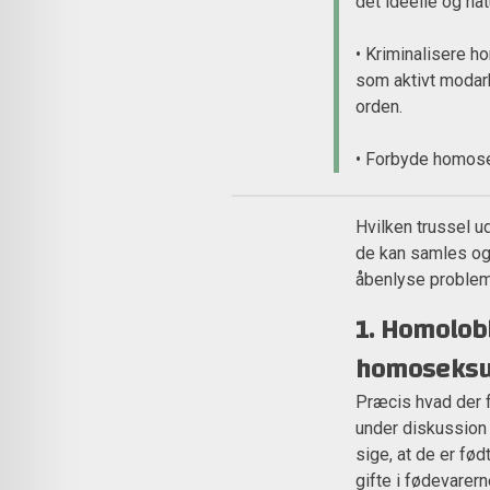
det ideelle og nat
• Kriminalisere 
som aktivt modar
orden.
• Forbyde homosek
Hvilken trussel u
de kan samles og 
åbenlyse probleme
1. Homolob
homoseksu
Præcis hvad der 
under diskussion 
sige, at de er fø
gifte i fødevarern