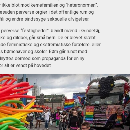
 ikke blot mod kernefamilien og “heteronormen”,
suden perverse orgier i det offentlige rum og
ili og andre sindssyge seksuelle afvigelser.
 perverse “festligheder”, blandt mænd i kvindetøj,
ke og dildoer, går små børn. De er blevet slæbt
e feministiske og ekstremistiske forældre, eller
es børnehaver og skoler. Børn går rundt med
dnyttes dermed som propaganda for en ny
r alt er vendt på hovedet.