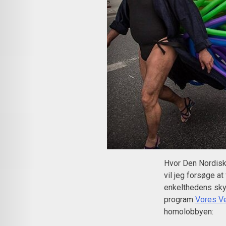
Hvor Den Nordiske
vil jeg forsøge at
enkelthedens skyl
program
Vores Ve
homolobbyen: