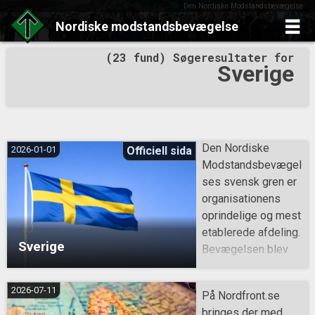
Den Nordiske Modstandsbevægelse
Nordiske
modstandsbevægelse
Skip
(23 fund) Søgeresultater for
to
Sverige
content
Den Nordiske
2026-01-01
Officiell sida
Modstandsbevægel
ses svensk gren er
organisationens
oprindelige og mest
etablerede afdeling.
Sverige
Bevægelsen blev
grundlagt i Sverige i
1997 og fungerer
2026-07-11
På Nordfront.se
her både som en
bringes der med