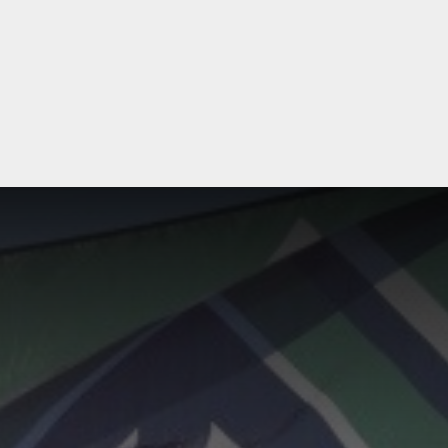
aktivisterne ellers generelt taget godt imod af
folket på gaden. Hundrede af flyveblade skiftede
hænder denne dag både på den travle gade men
også efterfølgende i private postkasser.