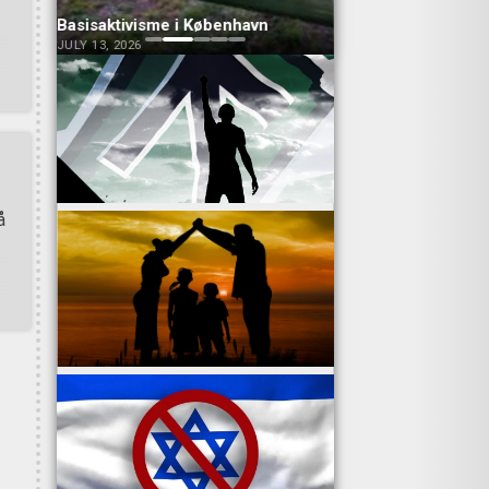
Basisaktivisme i København
Banner i Haslev
JULY 13, 2026
JULY 13, 2026
å
e