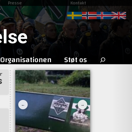
Presse
Kontakt
lse
Search
Organisationen
Støt os
for:
r
s
←
→