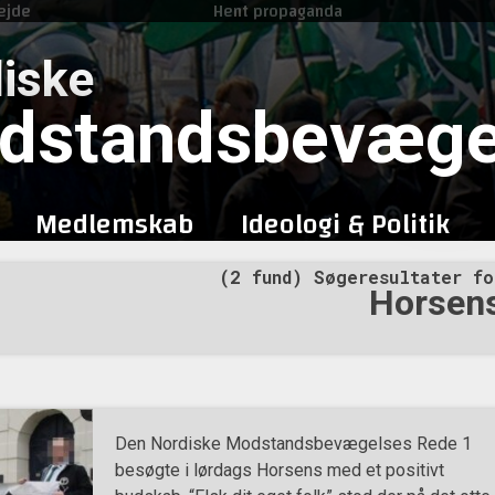
ejde
Hent propaganda
Skip
to
iske
content
dstandsbevæge
Medlemskab
Ideologi & Politik
(2 fund) Søgeresultater fo
Horsen
Den Nordiske Modstandsbevægelses Rede 1
besøgte i lørdags Horsens med et positivt