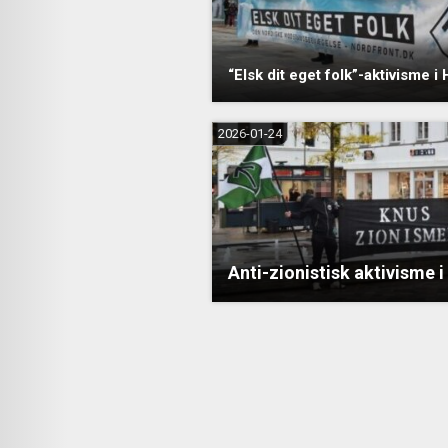
“Elsk dit eget folk”-aktivisme i
2026-01-24
Anti-zionistisk aktivisme i