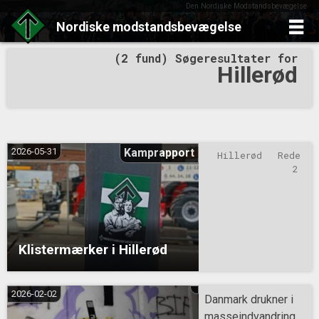
Den Nordiske Modstandsbevægelse
Nordiske
modstandsbevægelse
Skip
(2 fund) Søgeresultater for
to
Hillerød
content
2026-05-31
Kamprapport
Hillerød
Rede 
2
Klistermærker i Hillerød
2026-02-02
Danmark drukner i
masseindvandring