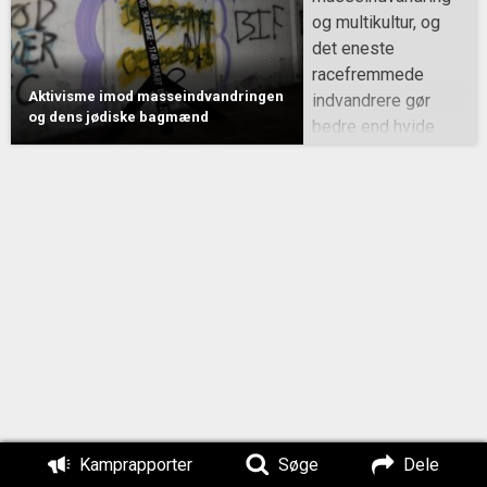
og multikultur, og
det eneste
racefremmede
Aktivisme imod masseindvandringen
indvandrere gør
og dens jødiske bagmænd
bedre end hvide
danskere er at begå
kriminalitet, og det
er ofte et
spørgsmål om liv
eller død! Aktivister
fra Den Nordiske
Modstandsbevægel
se har derfor opsat
symbolske
dødsruner flere
steder, hvor hvide
danskere er blevet
Kamprapporter
Søge
Dele
myrdet af